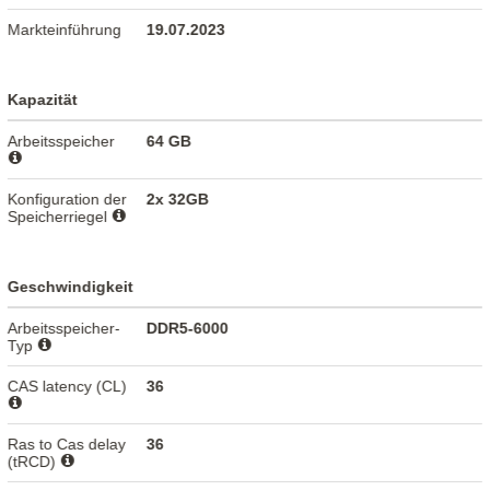
Markteinführung
19.07.2023
Kapazität
Arbeitsspeicher
64 GB
Konfiguration der
2x 32GB
Speicherriegel
Geschwindigkeit
Arbeitsspeicher-
DDR5-6000
Typ
CAS latency (CL)
36
Ras to Cas delay
36
(tRCD)