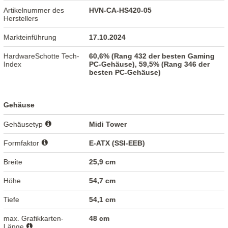
Artikelnummer des
HVN-CA-HS420-05
Herstellers
Markteinführung
17.10.2024
HardwareSchotte Tech-
60,6% (Rang 432 der besten Gaming
Index
PC-Gehäuse), 59,5% (Rang 346 der
besten PC-Gehäuse)
Gehäuse
Gehäusetyp
Midi Tower
Formfaktor
E-ATX (SSI-EEB)
Breite
25,9 cm
Höhe
54,7 cm
Tiefe
54,1 cm
max. Grafikkarten-
48 cm
Länge