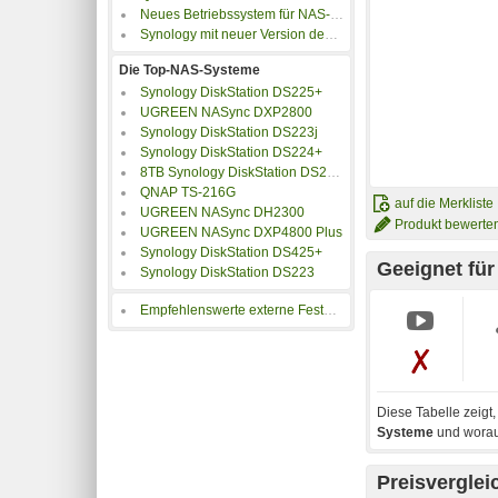
Neues Betriebssystem für NAS-Server von Synology
Synology mit neuer Version des DiskStation Managers
Die Top-NAS-Systeme
Synology DiskStation DS225+
UGREEN NASync DXP2800
Synology DiskStation DS223j
Synology DiskStation DS224+
8TB Synology DiskStation DS224+
QNAP TS-216G
auf die Merkliste
UGREEN NASync DH2300
Produkt bewerte
UGREEN NASync DXP4800 Plus
Synology DiskStation DS425+
Geeignet fü
Synology DiskStation DS223
Empfehlenswerte externe Festplatten für Backups
Diese Tabelle zeigt
Systeme
und worauf
Preisverglei