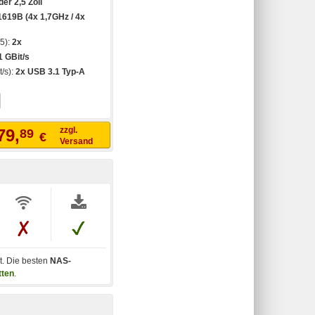
der 2,5 Zoll
619B (4x 1,7GHz / 4x
45):
2x
1 GBit/s
t/s):
2x USB 3.1 Typ-A
zzgl.
79,
89
€
Versand
t. Die besten
NAS-
tten
.