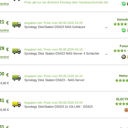
Schächte - SATA 6Gb/s - RAID RAID 0, 1, 5, 6, 10,
Preis gilt nur bei direktem Einstieg über HardwareSchotte.de!
JBOD - RAM 2GB - Gigabit Ethernet - iSCSI Support
(DS423)
büros
21
€
Preis vom 08.08.2026 02:05
Synology DiskStation DS423 NAS-Gehäuse
...
4711174724918
Futur
29
€
Preis vom 08.08.2026 04:10
Synology Disk Station DS423 NAS-Server 4 Schächte
...
SATA 6Gb/s RAID RAID 0 1 5 6 10 JBOD RAM 2 GB
Gigabit Ethernet iSCSI Support (DS423)
00
€
Heinz
Preis vom 08.08.2026 04:10
Synology Disk Station DS423 - NAS-Server
4,90 €
ELECT
41
€
Preis vom 08.08.2026 03:44
Synology DiskStation DS423 2x Gb LAN - DS423
6,90 €
31