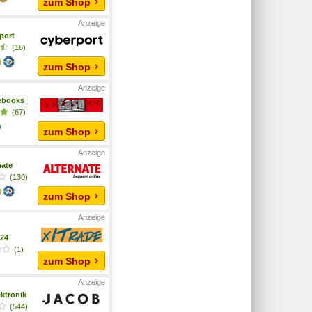
zum Shop
port
(18)
zum Shop
ebooks
(67)
zum Shop
nate
(130)
zum Shop
a24
(1)
zum Shop
ktronik
(544)