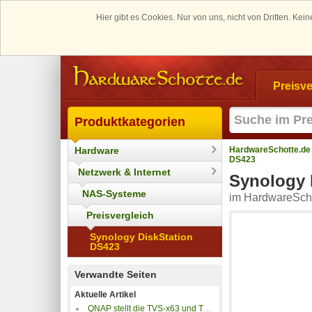
Hier gibt es Cookies. Nur von uns, nicht von Dritten. K
Preisve
Produktkategorien
Hardware
HardwareSchotte.de
DS423
Netzwerk & Internet
Synology 
NAS-Systeme
im HardwareScho
Preisvergleich
Synology DiskStation
DS423
Verwandte Seiten
Aktuelle Artikel
QNAP stellt die TVS-x63 und TVS-x71-vNAS-Serie vor