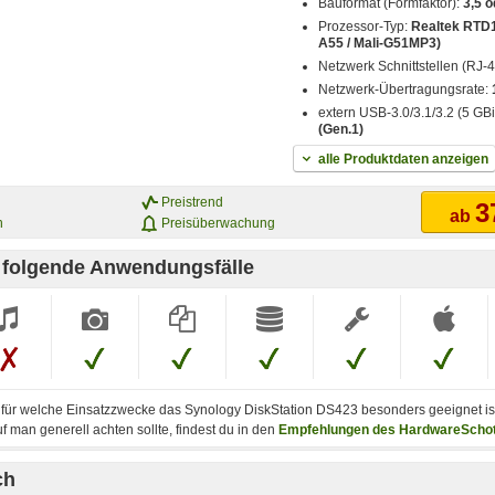
Bauformat (Formfaktor):
3,5 o
Prozessor-Typ:
Realtek RTD1
A55 / Mali-G51MP3)
Netzwerk Schnittstellen (RJ-
Netzwerk-Übertragungsrate:
extern USB-3.0/3.1/3.2 (5 GBi
(Gen.1)
alle Produktdaten anzeigen
Preistrend
3
ab
n
Preisüberwachung
r folgende Anwendungsfälle
, für welche Einsatzzwecke das Synology DiskStation DS423 besonders geeignet is
 man generell achten sollte, findest du in den
Empfehlungen des HardwareScho
ch