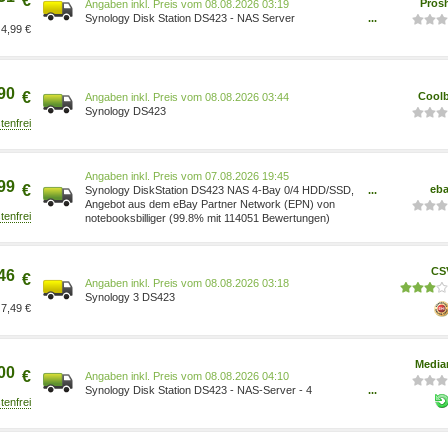
€
Pros
Preis vom 08.08.2026 03:19
Synology Disk Station DS423 - NAS Server
...
4,99 €
4711174724918
90
€
Coolb
Preis vom 08.08.2026 03:44
Synology DS423
Preis vom 07.08.2026 19:45
99
€
eb
Synology DiskStation DS423 NAS 4-Bay 0/4 HDD/SSD,
...
2x Gigabit LAN, 2x USB 3.0, 2G
Angebot aus dem eBay Partner Network (EPN) von
notebooksbilliger (99.8% mit 114051 Bewertungen)
CS
46
€
Preis vom 08.08.2026 03:18
Synology 3 DS423
7,49 €
Media
00
€
Preis vom 08.08.2026 04:10
Synology Disk Station DS423 - NAS-Server - 4
...
4711174724918