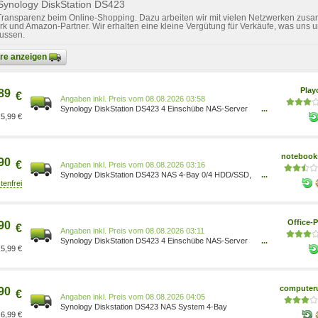
Synology DiskStation DS423
 Transparenz beim Online-Shopping. Dazu arbeiten wir mit vielen Netzwerken zusa
k und Amazon-Partner. Wir erhalten eine kleine Vergütung für Verkäufe, was uns u
lussen.
bare anzeigen
Pla
89
€
Preis vom 08.08.2026 03:58
Synology DiskStation DS423 4 Einschübe NAS-Server
...
5,99 €
Leergehäuse (DS423)
notebooks
90
€
Preis vom 08.08.2026 03:16
Synology DiskStation DS423 NAS 4-Bay 0/4 HDD/SSD,
...
2x Gigabit LAN, 2x USB 3.0, 2GB RAM
Office-P
90
€
Preis vom 08.08.2026 03:11
Synology DiskStation DS423 4 Einschübe NAS-Server
...
5,99 €
Leergehäuse (DS423)
computeru
90
€
Preis vom 08.08.2026 04:05
Synology Diskstation DS423 NAS System 4-Bay
6,99 €