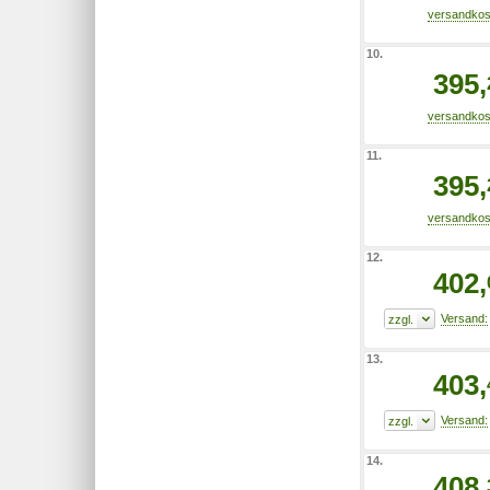
10.
395,
11.
395,
12.
402,
13.
403,
14.
408,