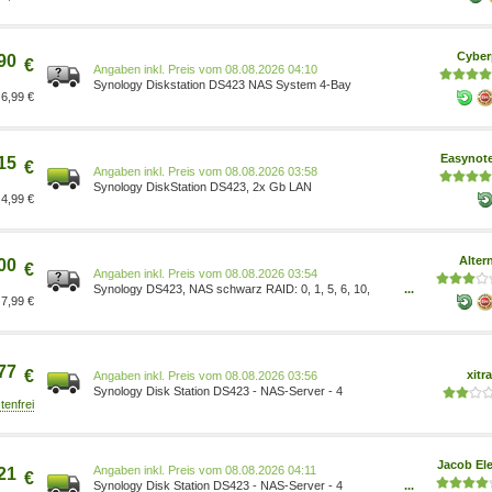
Cyber
90
€
Preis vom 08.08.2026 04:10
Synology Diskstation DS423 NAS System 4-Bay
6,99 €
Easynot
15
€
Preis vom 08.08.2026 03:58
Synology DiskStation DS423, 2x Gb LAN
4,99 €
Alter
00
€
Preis vom 08.08.2026 03:54
Synology DS423, NAS schwarz RAID: 0, 1, 5, 6, 10,
...
7,99 €
JBOD Kapazität: keine Angabe 100011923
77
€
xitr
Preis vom 08.08.2026 03:56
Synology Disk Station DS423 - NAS-Server - 4
Jacob Ele
Preis vom 08.08.2026 04:11
21
€
Synology Disk Station DS423 - NAS-Server - 4
...