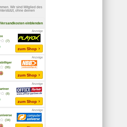
mmen. Wir sind Mitglied des
nterstützt, ohne deinen
Versandkosten einblenden
yox
(7)
zum Shop
billiger
(95)
zum Shop
artner
(8)
zum Shop
niverse
(34)