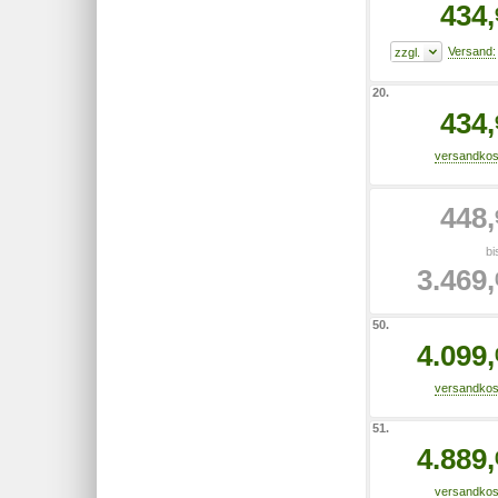
434,
20.
434,
448,
bi
3.469,
50.
4.099,
51.
4.889,