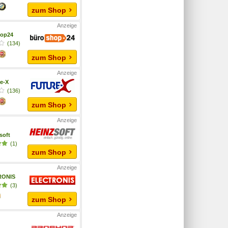
zum Shop
hop24
(134)
zum Shop
e-X
(136)
zum Shop
soft
(1)
zum Shop
RONIS
(3)
zum Shop