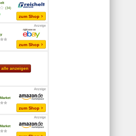
elt
(34)
zum Shop
ay
zum Shop
alle anzeigen
Market
zum Shop
Market