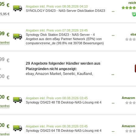
reich
95
€
Preis vom 08.08.2026 04:10
SYNOLOGY DS423 - NAS-Server DiskStation DS423
...
5,95 €
Leergehäuse
Preis vom 07.08.2026 19:45
99
€
eb
Synology Disk Station DS423 - NAS-Server - 4
...
Schächte
Angebot aus dem eBay Partner Network (EPN) von
computerxtreme_de (99.8% mit 39708 Bewertungen)
99
€
29 Angebote folgender Händler werden aus
s
Platzgründen nicht angezeigt:
ebay, Amazon Market, Senetic, Kaufland,
...
00
€
computeruniverse, Cyberport
00
€
Amazon 
Preis vom 08.08.2026 03:45
Synology DS423 48 TB Desktop-NAS-Lösung mit 4
...
Einschüben installiert mit 4 x 12 TB HAT5300-
Laufwerken DS423 5050914223694 Computer &
Zubehör/Computer & Zubehör/Datenspeicher/NAS-
Systeme/Network Attached Storage (NAS) Gehäuse
00
€
Amazon 
Preis vom 08.08.2026 03:45
Synology DS423 64 TB Desktop-NAS-Lösung mit 4
...
Einschüben installiert mit 4 x 16 TB HAT5300-