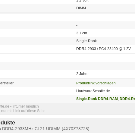
1,2 Volt
DIMM
-
3,1 cm
Single-Rank
DDR4-2933 / PC4-23400 @ 1,2V
-
2 Jahre
ersteller
Produktlink vorschlagen
HardwareSchotte.de
Single-Rank DDR4-RAM
,
DDR4-RA
e.de • Irrtümer möglich
nur mit Link auf diese Seite
odukte
vo DDR4-2933MHz CL21 UDIMM (4X70Z78725)