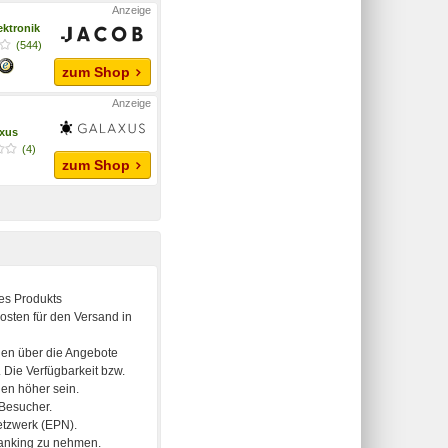
ektronik
(544)
zum Shop
xus
(4)
zum Shop