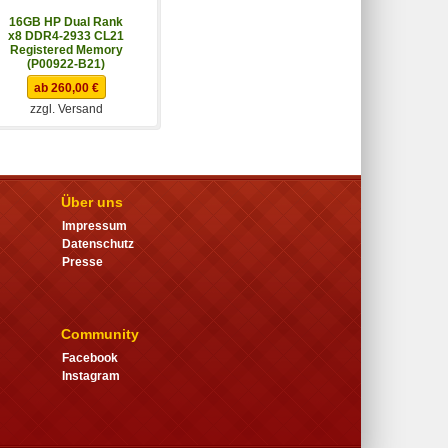
16GB HP Dual Rank
32GB HP Dual Rank
x8 DDR4-2933 CL21
x4 DDR4-2933 CL21
Registered Memory
Registered ECC
(P00922-B21)
(P00924-B21)
ab 260,00 €
ab 446,25 €
zzgl. Versand
zzgl. Versand
Über uns
Impressum
Datenschutz
Presse
Community
Facebook
Instagram