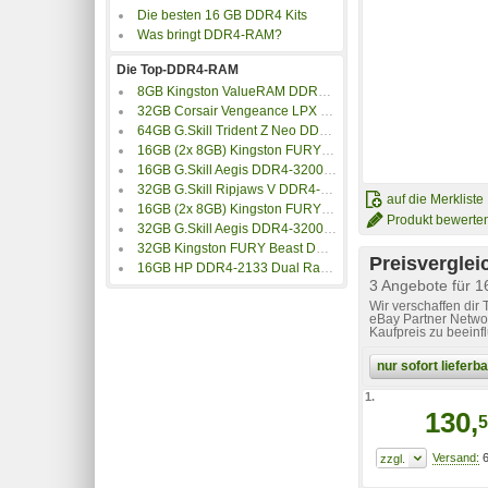
Die besten 16 GB DDR4 Kits
Was bringt DDR4-RAM?
Die Top-DDR4-RAM
8GB Kingston ValueRAM DDR4-3200 CL22
32GB Corsair Vengeance LPX DDR4-3200 Speicher
64GB G.Skill Trident Z Neo DDR4-3600 Speicher
16GB (2x 8GB) Kingston FURY Beast DDR4-3200 CL16
16GB G.Skill Aegis DDR4-3200MHz CL16
32GB G.Skill Ripjaws V DDR4-3600 Speicher
auf die Merkliste
16GB (2x 8GB) Kingston FURY Beast RGB Black XMP DDR4-3200 CL16
Produkt bewerte
32GB G.Skill Aegis DDR4-3200MHz CL16
32GB Kingston FURY Beast DDR4-3200 Speicher
Preisverglei
16GB HP DDR4-2133 Dual Rank x4 CL15 Registered
3 Angebote für
Wir verschaffen dir
eBay Partner Networ
Kaufpreis zu beeinf
nur sofort liefer
1.
130,
5
6