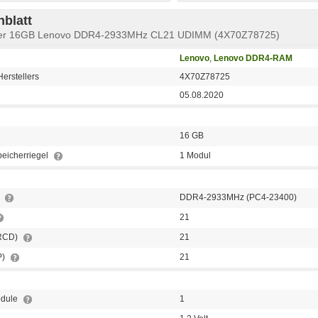
blatt
icher 16GB Lenovo DDR4-2933MHz CL21 UDIMM (4X70Z78725)
Lenovo
,
Lenovo DDR4-RAM
erstellers
4X70Z78725
05.08.2020
16 GB
peicherriegel
1 Modul
p
DDR4-2933MHz (PC4-23400)
21
tRCD)
21
P)
21
odule
1