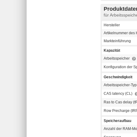
Produktdaten
für Arbeitsspe
Hersteller
Artikelnummer des H
Markteinführung
Kapazität
Arbeitsspeicher
Konfiguration der S
Geschwindigkeit
Arbeitsspeicher-Ty
CAS latency (CL)
Ras to Cas delay (
Row Precharge (tR
Speicheraufbau
Anzahl der RAM-M