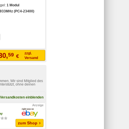
egel:
1 Modul
933MHz (PC4-23400)
zzgl.
30,
59
€
Versand
mmen. Wir sind Mitglied des
nterstützt, ohne deinen
Versandkosten einblenden
ay
zum Shop