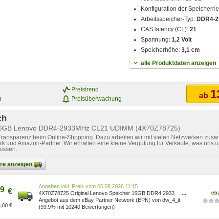
Konfiguration der Speicherri
Arbeitsspeicher-Typ:
DDR4-2
CAS latency (CL):
21
Spannung:
1,2 Volt
Speicherhöhe:
3,1 cm
alle Produktdaten anzeigen
Preistrend
1
ab
n
Preisüberwachung
ch
 16GB Lenovo DDR4-2933MHz CL21 UDIMM (4X70Z78725)
 Transparenz beim Online-Shopping. Dazu arbeiten wir mit vielen Netzwerken zusa
k und Amazon-Partner. Wir erhalten eine kleine Vergütung für Verkäufe, was uns u
lussen.
bare anzeigen
Preis vom 06.08.2026 11:15
9
€
eb
4X70Z78725 Original Lenovo Speicher 16GB DDR4 2933
...
ThinkStation ThinkCentre
Angebot aus dem eBay Partner Network (EPN) von dw_4_it
,00 €
(99.9% mit 10240 Bewertungen)