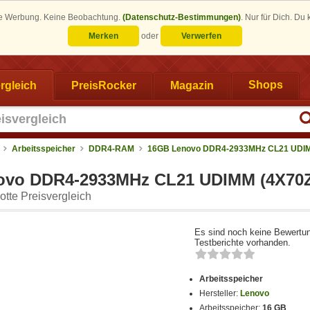
eine Werbung. Keine Beobachtung.
(Datenschutz-Bestimmungen)
.
Nur für Dich. Du
Merken
oder
Verwerfen
rgleich
PreisRocker
Magazin
Shops
Arbeitsspeicher
DDR4-RAM
16GB Lenovo DDR4-2933MHz CL21 UDI
ovo DDR4-2933MHz CL21 UDIMM (4X70Z
tte Preisvergleich
Es sind noch keine Bewertu
Testberichte vorhanden.
Arbeitsspeicher
Hersteller:
Lenovo
Arbeitsspeicher:
16 GB