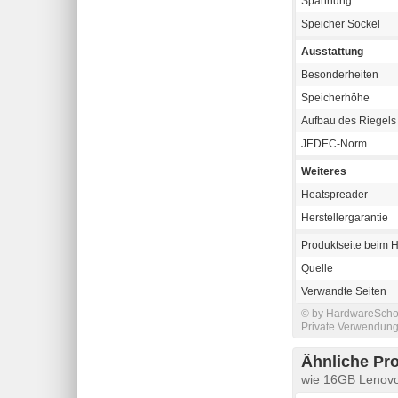
Spannung
Speicher Sockel
Ausstattung
Besonderheiten
Speicherhöhe
Aufbau des Riegels
JEDEC-Norm
Weiteres
Heatspreader
Herstellergarantie
Produktseite beim H
Quelle
Verwandte Seiten
© by HardwareSchott
Private Verwendung 
Ähnliche Pr
wie 16GB Leno