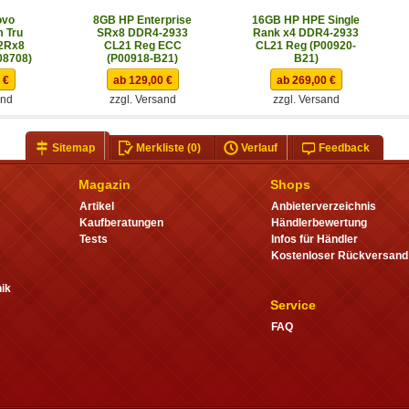
ovo
8GB HP Enterprise
16GB HP HPE Single
 Tru
SRx8 DDR4-2933
Rank x4 DDR4-2933
2Rx8
CL21 Reg ECC
CL21 Reg (P00920-
08708)
(P00918-B21)
B21)
 €
ab 129,00 €
ab 269,00 €
and
zzgl. Versand
zzgl. Versand
Sitemap
Merkliste
(0)
Verlauf
Feedback
Magazin
Shops
Artikel
Anbieterverzeichnis
Kaufberatungen
Händlerbewertung
Tests
Infos für Händler
Kostenloser Rückversand
ik
Service
FAQ