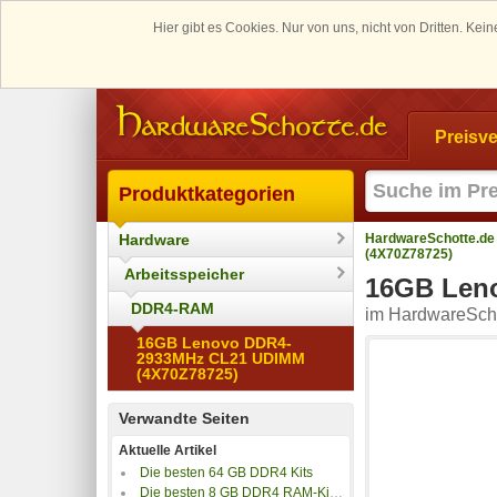
Hier gibt es Cookies. Nur von uns, nicht von Dritten. K
Preisve
Produktkategorien
Hardware
HardwareSchotte.de
(4X70Z78725)
Arbeitsspeicher
16GB Len
DDR4-RAM
im HardwareScho
16GB Lenovo DDR4-
2933MHz CL21 UDIMM
(4X70Z78725)
Verwandte Seiten
Aktuelle Artikel
Die besten 64 GB DDR4 Kits
Die besten 8 GB DDR4 RAM-Kits und Einzelriegel