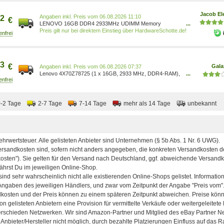
Jacob El
Preis vom 06.08.2026 11:10
2
€
LENOVO 16GB DDR4 2933MHz UDIMM Memory
...
(4X70Z78725)
Preis gilt nur bei direktem Einstieg über HardwareSchotte.de!
3
€
Gala
Preis vom 06.08.2026 07:37
Lenovo 4X70Z78725 (1 x 16GB, 2933 MHz, DDR4-RAM),
...
RAM, Grün
0-2 Tage
2-7 Tage
7-14 Tage
mehr als 14 Tage
unbekannt