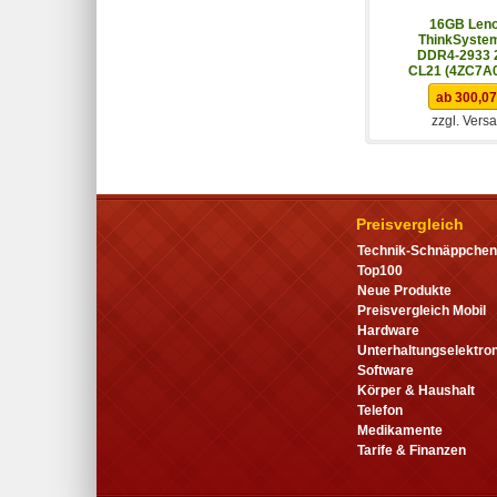
16GB Len
ThinkSystem
DDR4-2933 
CL21 (4ZC7A
ab 300,07
zzgl. Vers
Preisvergleich
Technik-Schnäppchen
Top100
Neue Produkte
Preisvergleich Mobil
Hardware
Unterhaltungselektron
Software
Körper & Haushalt
Telefon
Medikamente
Tarife & Finanzen