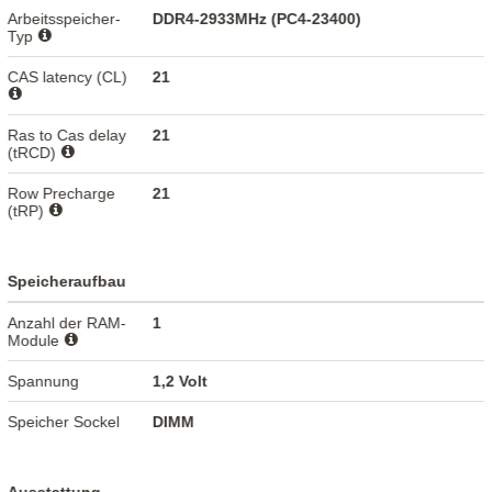
Arbeitsspeicher-
DDR4-2933MHz (PC4-23400)
Typ
CAS latency (CL)
21
Ras to Cas delay
21
(tRCD)
Row Precharge
21
(tRP)
Speicheraufbau
Anzahl der RAM-
1
Module
Spannung
1,2 Volt
Speicher Sockel
DIMM