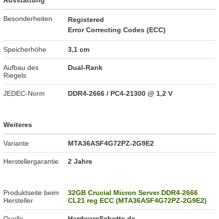
Ausstattung
Besonderheiten
Registered
Error Correcting Codes (ECC)
Speicherhöhe
3,1 cm
Aufbau des
Dual-Rank
Riegels
JEDEC-Norm
DDR4-2666 / PC4-21300 @ 1,2 V
Weiteres
Variante
MTA36ASF4G72PZ-2G9E2
Herstellergarantie
2 Jahre
Produktseite beim
32GB Crucial Micron Server DDR4-2666
Hersteller
CL21 reg ECC (MTA36ASF4G72PZ-2G9E2)
Quelle
HardwareSchotte.de