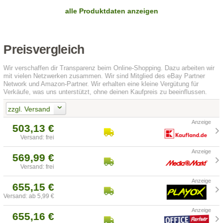
alle Produktdaten anzeigen
Preisvergleich
Wir verschaffen dir Transparenz beim Online-Shopping. Dazu arbeiten wir
mit vielen Netzwerken zusammen. Wir sind Mitglied des eBay Partner
Network und Amazon-Partner. Wir erhalten eine kleine Vergütung für
Verkäufe, was uns unterstützt, ohne deinen Kaufpreis zu beeinflussen.
zzgl. Versand
503,13 €
Versand: frei
569,99 €
Versand: frei
655,15 €
Versand: ab 5,99 €
655,16 €