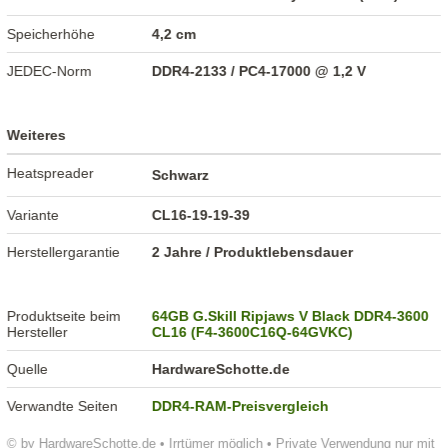
Speicherhöhe
4,2 cm
JEDEC-Norm
DDR4-2133 / PC4-17000 @ 1,2 V
Weiteres
Heatspreader
Schwarz
Variante
CL16-19-19-39
Herstellergarantie
2 Jahre / Produktlebensdauer
Produktseite beim
64GB G.Skill Ripjaws V Black DDR4-3600
Hersteller
CL16 (F4-3600C16Q-64GVKC)
Quelle
HardwareSchotte.de
Verwandte Seiten
DDR4-RAM-Preisvergleich
© by HardwareSchotte.de • Irrtümer möglich • Private Verwendung nur mit