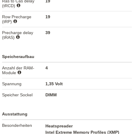
Ras to Cas delay
19
(tRCD)
Row Precharge
19
(tRP)
Precharge delay
39
(tRAS)
Speicheraufbau
Anzahl der RAM-
4
Module
Spannung
1,35 Volt
Speicher Sockel
DIMM
Ausstattung
Besonderheiten
Heatspreader
Intel Extreme Memory Profiles (XMP)