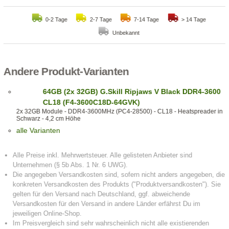
0-2 Tage
2-7 Tage
7-14 Tage
> 14 Tage
Unbekannt
Andere Produkt-Varianten
64GB (2x 32GB) G.Skill Ripjaws V Black DDR4-3600
CL18 (F4-3600C18D-64GVK)
2x 32GB Module - DDR4-3600MHz (PC4-28500) - CL18 - Heatspreader in
Schwarz - 4,2 cm Höhe
alle Varianten