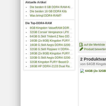
Aktuelle Artikel
Die besten 8 GB DDR4 RAM-Kits und Einzelriegel
Die besten 16 GB DDR4 Kits
Was bringt DDR4-RAM?
Die Top-DDR4-RAM
8GB Kingston ValueRAM DDR4-3200 CL22
32GB Corsair Vengeance LPX DDR4-3200 Speicher
64GB G.Skill Trident Z Neo DDR4-3600 Speicher
16GB (2x 8GB) Kingston FURY Beast DDR4-3200 CL16
auf die Merkliste
16GB G.Skill Aegis DDR4-3200MHz CL16
Produkt bewerte
32GB G.Skill Ripjaws V DDR4-3600 Speicher
16GB (2x 8GB) Kingston FURY Beast RGB Black XMP DDR4-3200 CL16
32GB G.Skill Aegis DDR4-3200MHz CL16
2 Produktvar
32GB Kingston FURY Beast DDR4-3200 Speicher
von
64GB Kingst
16GB HP DDR4-2133 Dual Rank x4 CL15 Registered