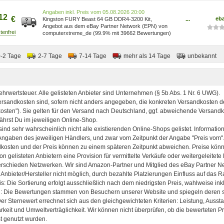
Preis vom 05.08.2026 20:00
12
€
eb
Kingston FURY Beast 64 GB DDR4-3200 Kit,
...
Arbeitsspeicher schwarz KF432C16BBK2/64
Angebot aus dem eBay Partner Network (EPN) von
computerxtreme_de (99.9% mit 39662 Bewertungen)
0-2 Tage
2-7 Tage
7-14 Tage
mehr als 14 Tage
unbekannt