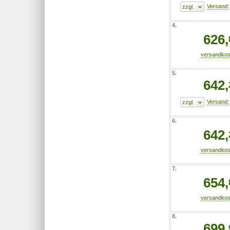
4.
626,
5.
642,
6.
642,
7.
654,
8.
699,