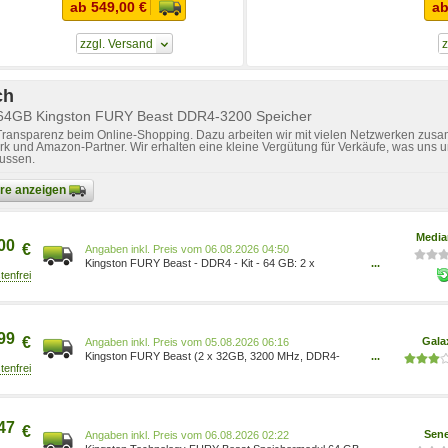
ab 549,00 €
ab
zzgl. Versand
z
ch
 64GB Kingston FURY Beast DDR4-3200 Speicher
 Transparenz beim Online-Shopping. Dazu arbeiten wir mit vielen Netzwerken zusa
k und Amazon-Partner. Wir erhalten eine kleine Vergütung für Verkäufe, was uns u
lussen.
bare anzeigen
Media
00
€
Preis vom 06.08.2026 04:50
Kingston FURY Beast - DDR4 - Kit - 64 GB: 2 x
...
0740617319804
99
€
Gala
Preis vom 05.08.2026 06:16
Kingston FURY Beast (2 x 32GB, 3200 MHz, DDR4-
...
RAM, DIMM), RAM, Schwarz KF432C16BBK2/64
47
€
Sene
Preis vom 06.08.2026 02:22