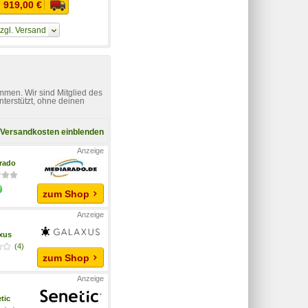
 919,00 €
zgl. Versand
mmen. Wir sind Mitglied des
nterstützt, ohne deinen
Versandkosten einblenden
rado
zum Shop
xus
(4)
zum Shop
tic