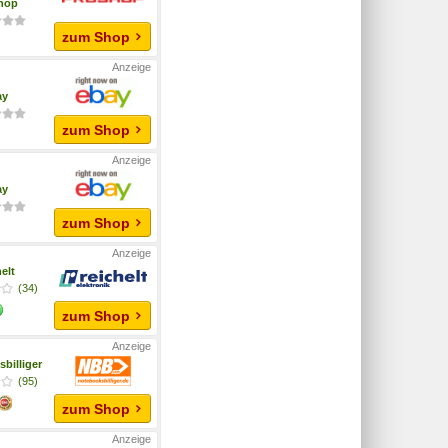
hop
zum Shop
ay
zum Shop
ay
zum Shop
helt
(34)
zum Shop
billiger
(95)
zum Shop