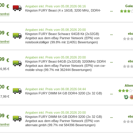
00
€
Gala
Preis vom 05.08.2026 06:16
Kingston FURY Beast (4 x 16GB, 3200 MHz, DDR4-
...
RAM, DIMM), RAM, Schwarz KF432C16BB1K4/64
Preis vom 05.08.2026 20:00
99
€
eb
Kingston FURY Beast Schwarz 64GB Kit (2x32GB)
...
DDR4-3200 CL16 UDIMM Gaming Arbeit
Angebot aus dem eBay Partner Network (EPN) von
KF432C16BBK2/64
notebooksbilliger (99.8% mit 114051 Bewertungen)
Preis vom 05.08.2026 20:00
99
€
eb
Kingston FURY Beast 64GB (2x32GB) 3200MHz DDR4
...
CL16 Arbeitsspeicher KF432C16BBK2/64
Angebot aus dem eBay Partner Network (EPN) von cw-
6,95 €
mobile-shop (99.7% mit 362444 Bewertungen)
Alter
00
€
Preis vom 06.08.2026 04:44
Kingston FURY DIMM 64 GB DDR4-3200 (2x 32 GB)
...
7,99 €
Dual-Kit, Arbeitsspeicher KF432C16BBK2/64 schwarz,
KF432C16BBK2/64, Beast, INTEL XMP Timings: CL16
20-20 Profil: INTEL XMP (Version 2.0) 1765521
Preis vom 05.08.2026 20:00
99
€
eb
Kingston FURY DIMM 64 GB DDR4-3200 (2x 32 GB)
...
Dual-Kit, Arbeitsspeicher, schwarz KF432C16BBK2/64
Angebot aus dem eBay Partner Network (EPN) von
alternate.gmbh (99.7% mit 584396 Bewertungen)