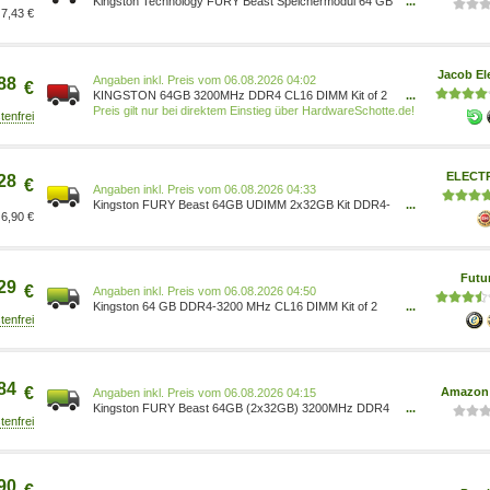
Kingston Technology FURY Beast Speichermodul 64 GB
...
7,43 €
2 x KF432C16BBK2/64 0740617319804
Jacob El
Preis vom 06.08.2026 04:02
88
€
KINGSTON 64GB 3200MHz DDR4 CL16 DIMM Kit of 2
...
FURY Beast Black (KF432C16BBK2/64)
Preis gilt nur bei direktem Einstieg über HardwareSchotte.de!
ELECT
28
€
Preis vom 06.08.2026 04:33
Kingston FURY Beast 64GB UDIMM 2x32GB Kit DDR4-
...
6,90 €
3200 CL16-20-20-39 2RX8 - KF432C16BBK2/64
Futu
29
€
Preis vom 06.08.2026 04:50
Kingston 64 GB DDR4-3200 MHz CL16 DIMM Kit of 2
...
FURY Beast Black 64 GB 3.200 MHz Schwarz
(KF432C16BBK2/64)
84
€
Amazon 
Preis vom 06.08.2026 04:15
Kingston FURY Beast 64GB (2x32GB) 3200MHz DDR4
...
CL16 Desktop Speicher Kit mit 2 KF432C16BBK2/64
KF432C16BBK2/64 0740617319804 Elektronik &
Foto/Arborist Merchandising Root/Self Service/Special
Features Stores/663e9ebf-f22c-46a9-8f5d-
90
f1ccf3d521b8_0/663