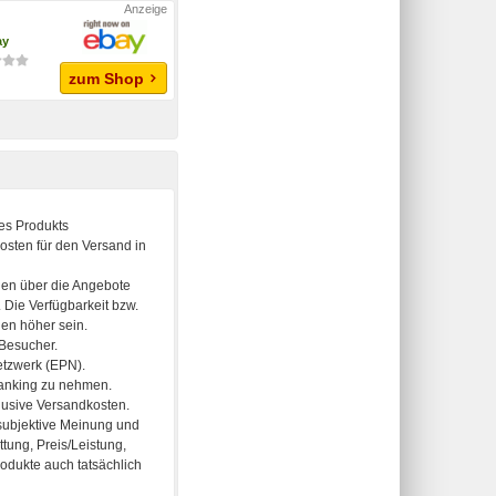
ay
zum Shop