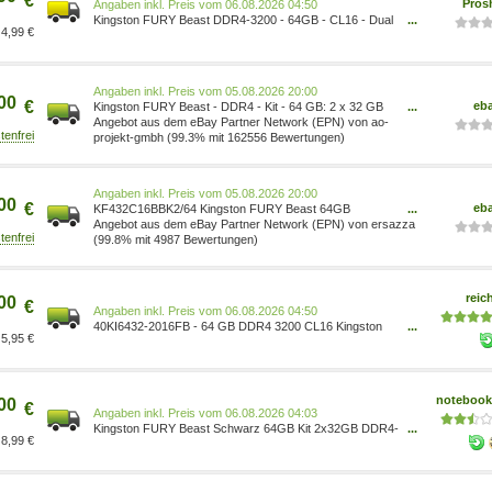
€
Pros
Preis vom 06.08.2026 04:50
Kingston FURY Beast DDR4-3200 - 64GB - CL16 - Dual
...
4,99 €
Channel (2 pcs) - Intel XMP - Schwarz 0740617319804
Preis vom 05.08.2026 20:00
00
€
eb
Kingston FURY Beast - DDR4 - Kit - 64 GB: 2 x 32 GB
...
KF432C16BBK2/64
Angebot aus dem eBay Partner Network (EPN) von ao-
projekt-gmbh (99.3% mit 162556 Bewertungen)
Preis vom 05.08.2026 20:00
00
€
eb
KF432C16BBK2/64 Kingston FURY Beast 64GB
...
3200MT/s DDR4 CL16 DIMM (2er-Kit) B ~D~
Angebot aus dem eBay Partner Network (EPN) von ersazza
(99.8% mit 4987 Bewertungen)
reic
00
€
Preis vom 06.08.2026 04:50
40KI6432-2016FB - 64 GB DDR4 3200 CL16 Kingston
...
5,95 €
FURY Beast Black 2er Kit KF432C16BBK2/64
notebooks
00
€
Preis vom 06.08.2026 04:03
Kingston FURY Beast Schwarz 64GB Kit 2x32GB DDR4-
...
8,99 €
3200 CL16 UDIMM Gaming Arbeitsspeicher
KF432C16BBK2/64