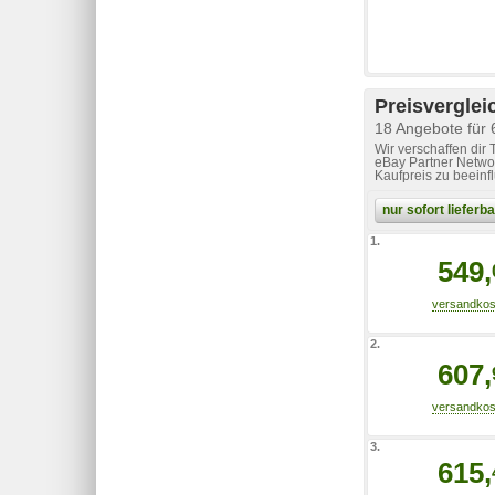
Preisverglei
18 Angebote für
Wir verschaffen dir
eBay Partner Networ
Kaufpreis zu beeinf
nur sofort liefer
1.
549,
2.
607,
3.
615,