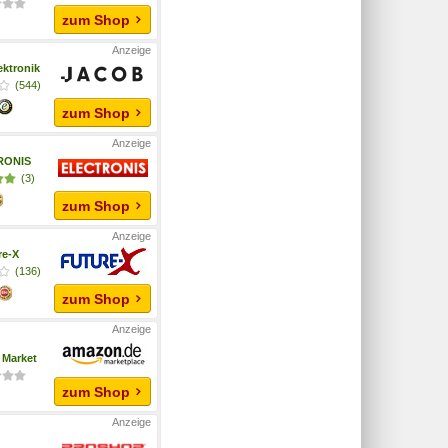
zum Shop
ektronik
(544)
zum Shop
RONIS
(3)
zum Shop
re-X
(136)
zum Shop
Market
zum Shop