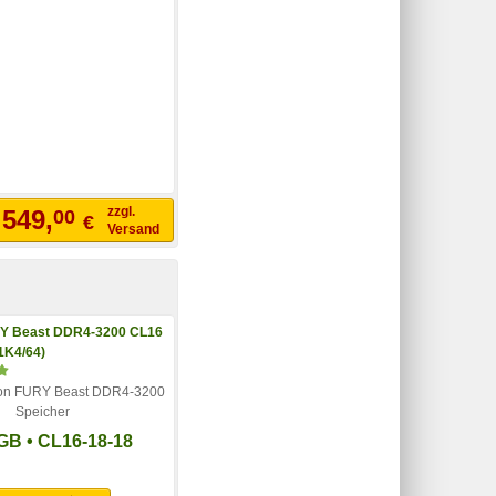
zzgl.
549,
00
€
b
Versand
on FURY Beast DDR4-3200
Speicher
GB • CL16-18-18