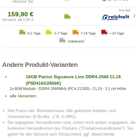
Versand: frei
159,90 €
Versand: ab 5,95 €
0-2 Tage
2-7 Tage
7-14 Tage
> 14 Tage
Unbekannt
Andere Produkt-Varianten
16GB Patriot Signature Line DDR4-2666 CL19
(PSD416G2666K)
2x 8GB Module - DDR4-2666MHz (PC4-21300) - CL19 - 3,1 cm Höhe
alle Varianten